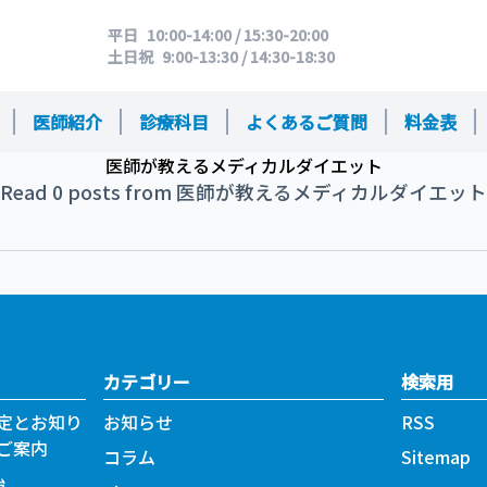
営業時間
平日
10:00-14:00 / 15:30-20:00
土日祝
9:00-13:30 / 14:30-18:30
医師紹介
診療科目
よくあるご質問
料金表
医師が教えるメディカルダイエット
Read 0 posts from 医師が教えるメディカルダイエット
カテゴリー
検索用
定とお知り
お知らせ
RSS
ご案内
コラム
Sitemap
始