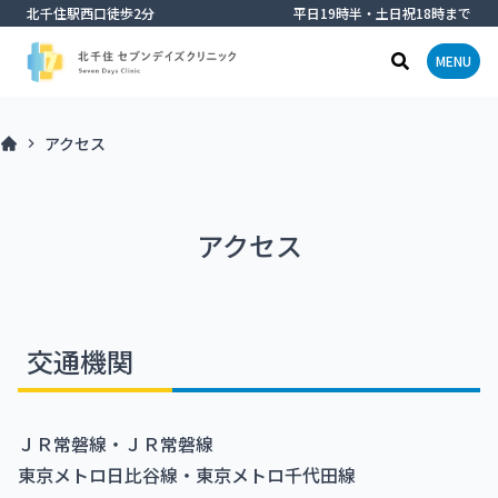
北千住駅西口徒歩2分
平日19時半・土日祝18時まで
メニ
検索窓オー
MENU
アクセス
アクセス
交通機関
ＪＲ常磐線・ＪＲ常磐線
東京メトロ日比谷線・東京メトロ千代田線