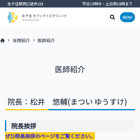
北千住駅西口徒歩2分
平日19時半・土日祝18時まで
メニ
検索窓オー
MENU
当院紹介
医師紹介
医師紹介
院長：松井 悠輔(まつい ゆうすけ)
院長挨拶
ぜひ
院長挨拶のページ
をご覧ください。