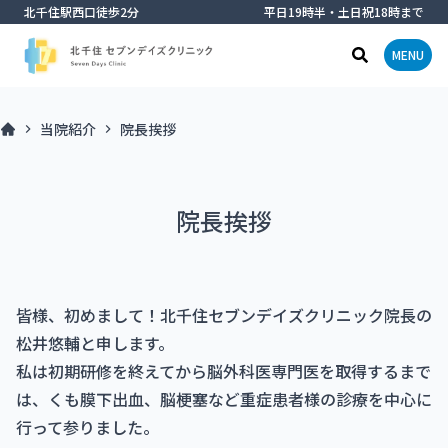
北千住駅西口徒歩2分
平日19時半・土日祝18時まで
メニ
検索窓オー
MENU
当院紹介
院長挨拶
院長挨拶
皆様、初めまして！北千住セブンデイズクリニック院長の
松井悠輔と申します。
私は初期研修を終えてから脳外科医専門医を取得するまで
は、くも膜下出血、脳梗塞など重症患者様の診療を中心に
行って参りました。